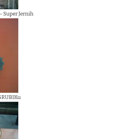
– Super Jernih
 GRUBIKu