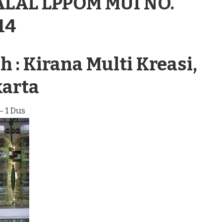
ALAL LPPOM MUI NO.
14
 : Kirana Multi Kreasi,
karta
– 1 Dus