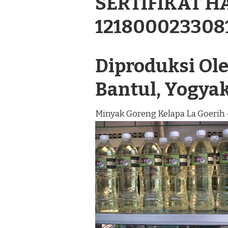
SERTIFIKAT H
121800023308
Diproduksi Oleh
Bantul, Yogya
Minyak Goreng Kelapa La Goerih 