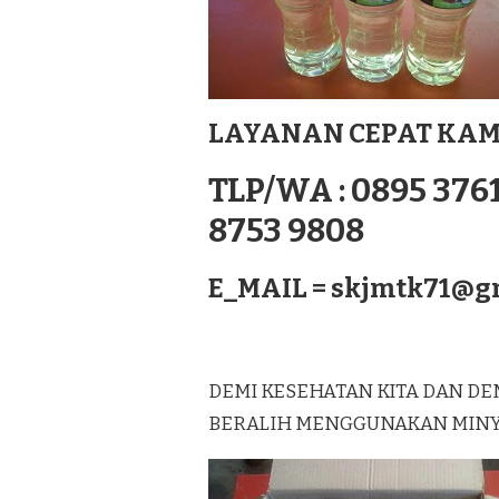
MURNI
LAGUREH
TERBAIK
DI
RANTAU
PRAPAT
LAYANAN CEPAT KAM
SUMATERA
TLP/WA : 0895 3761
8753 9808
E_MAIL =
skjmtk71@g
DEMI KESEHATAN KITA DAN DE
BERALIH MENGGUNAKAN MINYAK