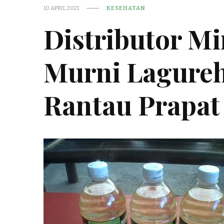
10 APRIL 2021
KESEHATAN
Distributor M
Murni Lagureh
Rantau Prapat