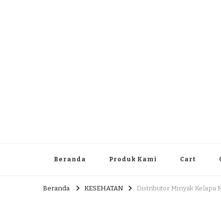
Dlingo Family
Pemasar Dan Produsen Produk Rakyat Dlingo Bantul Yog
Beranda
Produk Kami
Cart
Beranda
KESEHATAN
Distributor Minyak Kelapa 