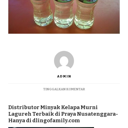
ADMIN
PADA
TINGGALKAN KOMENTAR
DISTRIBUTOR
MINYAK
KELAPA
Distributor Minyak Kelapa Murni
MURNI
Lagureh Terbaik di Praya Nusatenggara-
LAGUREH
Hanya di dlingofamily.com
TERBAIK
DI