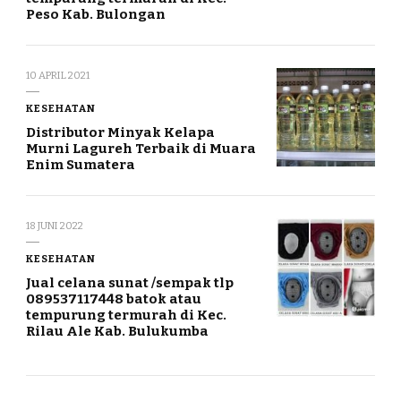
Peso Kab. Bulongan
10 APRIL 2021
KESEHATAN
Distributor Minyak Kelapa
Murni Lagureh Terbaik di Muara
Enim Sumatera
18 JUNI 2022
KESEHATAN
Jual celana sunat /sempak tlp
089537117448 batok atau
tempurung termurah di Kec.
Rilau Ale Kab. Bulukumba