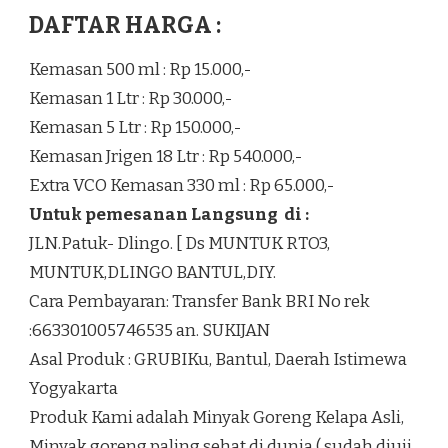
DAFTAR HARGA :
Kemasan 500 ml : Rp 15.000,-
Kemasan 1 Ltr : Rp 30.000,-
Kemasan 5 Ltr : Rp 150.000,-
Kemasan Jrigen 18 Ltr : Rp 540.000,-
Extra VCO Kemasan 330 ml : Rp 65.000,-
Untuk pemesanan Langsung di :
JLN.Patuk- Dlingo. [ Ds MUNTUK RTO3,
MUNTUK,DLINGO BANTUL,DIY.
Cara Pembayaran: Transfer Bank BRI No rek
:663301005746535 an. SUKIJAN
Asal Produk : GRUBIKu, Bantul, Daerah Istimewa
Yogyakarta
Produk Kami adalah Minyak Goreng Kelapa Asli,
Minyak goreng paling sehat di dunia ( sudah diuji