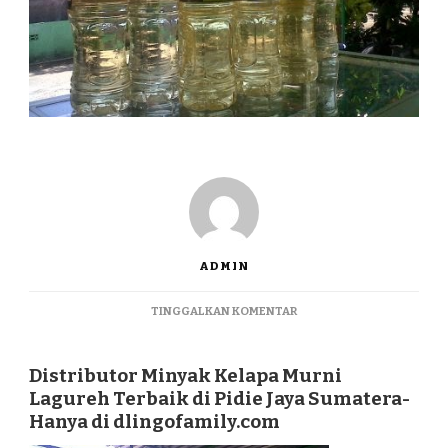
ADMIN
PADA
TINGGALKAN KOMENTAR
DISTRIBUTOR
MINYAK
KELAPA
Distributor Minyak Kelapa Murni
MURNI
Lagureh Terbaik di Pidie Jaya Sumatera-
LAGUREH
Hanya di dlingofamily.com
TERBAIK
DI