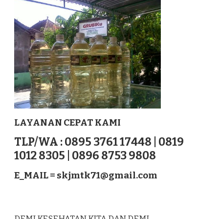
PIDIE
JAYA
SUMATERA
LAYANAN CEPAT KAMI
TLP/WA : 0895 3761 17448 | 0819
1012 8305 | 0896 8753 9808
E_MAIL =
skjmtk71@gmail.com
DEMI KESEHATAN KITA DAN DEMI