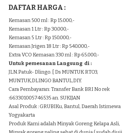
DAFTAR HARGA :
Kemasan 500 ml : Rp 15.000,-
Kemasan 1 Ltr : Rp 30.000,-
Kemasan 5 Ltr : Rp 150.000,-
Kemasan Jrigen 18 Ltr : Rp 540.000,-
Extra VCO Kemasan 330 ml : Rp 65.000,-
Untuk pemesanan Langsung di :
JLN.Patuk- Dlingo. [ Ds MUNTUK RTO3,
MUNTUK,DLINGO BANTUL,DIY.
Cara Pembayaran: Transfer Bank BRI No rek
:663301005746535 an. SUKIJAN
Asal Produk : GRUBIKu, Bantul, Daerah Istimewa
Yogyakarta
Produk Kami adalah Minyak Goreng Kelapa Asli,
Minyak goreng paling sehat di dunia ( sudah diuji