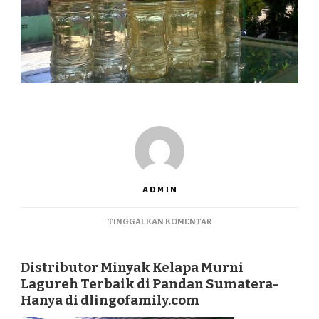
ADMIN
PADA
TINGGALKAN KOMENTAR
DISTRIBUTOR
MINYAK
KELAPA
Distributor Minyak Kelapa Murni
MURNI
Lagureh Terbaik di Pandan Sumatera-
LAGUREH
Hanya di dlingofamily.com
TERBAIK
DI