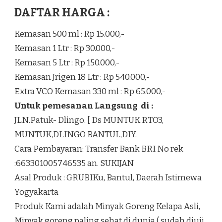
DAFTAR HARGA :
Kemasan 500 ml : Rp 15.000,-
Kemasan 1 Ltr : Rp 30.000,-
Kemasan 5 Ltr : Rp 150.000,-
Kemasan Jrigen 18 Ltr : Rp 540.000,-
Extra VCO Kemasan 330 ml : Rp 65.000,-
Untuk pemesanan Langsung di :
JLN.Patuk- Dlingo. [ Ds MUNTUK RTO3,
MUNTUK,DLINGO BANTUL,DIY.
Cara Pembayaran: Transfer Bank BRI No rek
:663301005746535 an. SUKIJAN
Asal Produk : GRUBIKu, Bantul, Daerah Istimewa
Yogyakarta
Produk Kami adalah Minyak Goreng Kelapa Asli,
Minyak goreng paling sehat di dunia ( sudah diuji