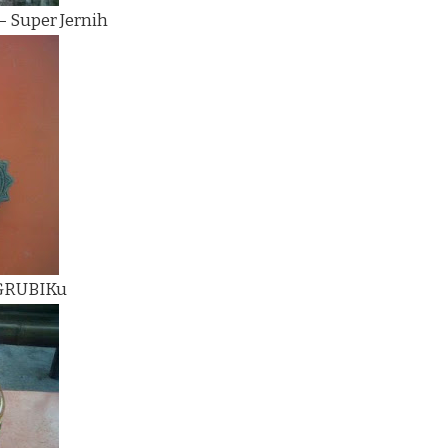
– Super Jernih
 GRUBIKu