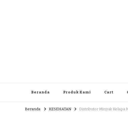
Dlingo Family
Pemasar Dan Produsen Produk Rakyat Dlingo Bantul Yog
Beranda
Produk Kami
Cart
Beranda
KESEHATAN
Distributor Minyak Kelapa 