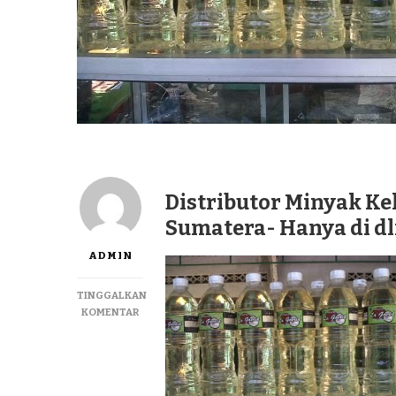
Distributor Minyak Ke
Sumatera- Hanya di d
ADMIN
TINGGALKAN
PADA
KOMENTAR
DISTRIBUTOR
MINYAK
KELAPA
MURNI
LAGUREH