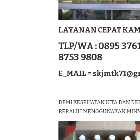
TERBAIK
DI
PADANG
SUMATERA
LAYANAN CEPAT KAM
TLP/WA : 0895 3761
8753 9808
E_MAIL =
skjmtk71@g
DEMI KESEHATAN KITA DAN DE
BERALIH MENGGUNAKAN MINYAK