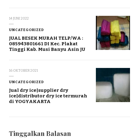
14 JUNI 2022
UNCATEGORIZED
JUAL BESEK MURAH TELP/WA :
085943801661 DI Kec. Plakat
Tinggi Kab. Musi Banyu Asin JU
16 OKTOBER 2021
UNCATEGORIZED
Jual dry ice|supplier dry
ice|distributor dry ice termurah
di YOGYAKARTA
Tinggalkan Balasan