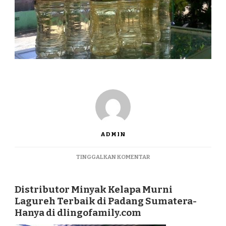
ADMIN
PADA
TINGGALKAN KOMENTAR
DISTRIBUTOR
MINYAK
KELAPA
Distributor Minyak Kelapa Murni
MURNI
Lagureh Terbaik di Padang Sumatera-
LAGUREH
Hanya di dlingofamily.com
TERBAIK
DI