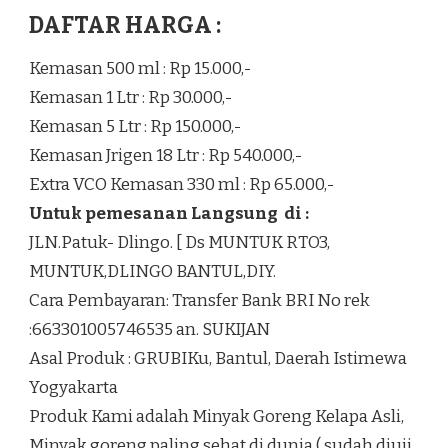
DAFTAR HARGA :
Kemasan 500 ml : Rp 15.000,-
Kemasan 1 Ltr : Rp 30.000,-
Kemasan 5 Ltr : Rp 150.000,-
Kemasan Jrigen 18 Ltr : Rp 540.000,-
Extra VCO Kemasan 330 ml : Rp 65.000,-
Untuk pemesanan Langsung di :
JLN.Patuk- Dlingo. [ Ds MUNTUK RTO3,
MUNTUK,DLINGO BANTUL,DIY.
Cara Pembayaran: Transfer Bank BRI No rek
:663301005746535 an. SUKIJAN
Asal Produk : GRUBIKu, Bantul, Daerah Istimewa
Yogyakarta
Produk Kami adalah Minyak Goreng Kelapa Asli,
Minyak goreng paling sehat di dunia ( sudah diuji