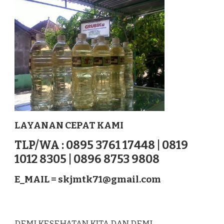
PADANG
SUMATERA
LAYANAN CEPAT KAMI
TLP/WA : 0895 3761 17448 | 0819
1012 8305 | 0896 8753 9808
E_MAIL =
skjmtk71@gmail.com
DEMI KESEHATAN KITA DAN DEMI