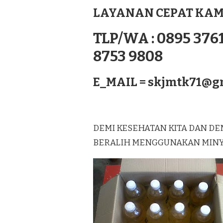
NUSATENGGARA
LAYANAN CEPAT KAM
TLP/WA : 0895 3761
8753 9808
E_MAIL =
skjmtk71@g
DEMI KESEHATAN KITA DAN DE
BERALIH MENGGUNAKAN MINYAK