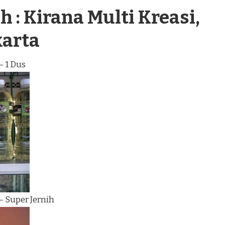
 : Kirana Multi Kreasi,
karta
– 1 Dus
– Super Jernih