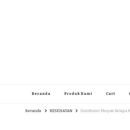
Dlingo Family
Pemasar Dan Produsen Produk Rakyat Dlingo Bantul Yog
Beranda
Produk Kami
Cart
Beranda
KESEHATAN
Distributor Minyak Kelapa