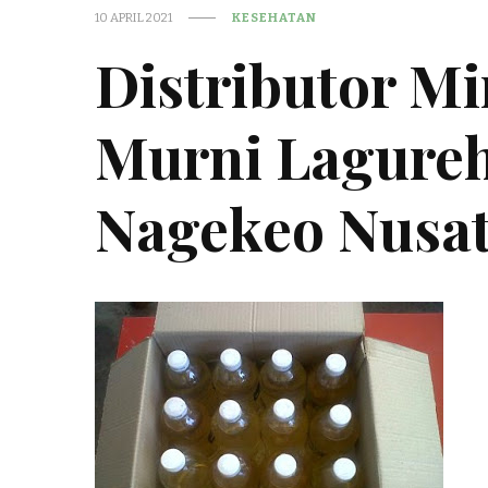
10 APRIL 2021
KESEHATAN
Distributor M
Murni Lagureh
Nagekeo Nusa