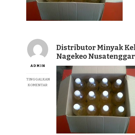
Distributor Minyak Ke
Nagekeo Nusatenggara
ADMIN
TINGGALKAN
PADA
KOMENTAR
DISTRIBUTOR
MINYAK
KELAPA
MURNI
LAGUREH
TERBAIK
DI
NAGEKEO