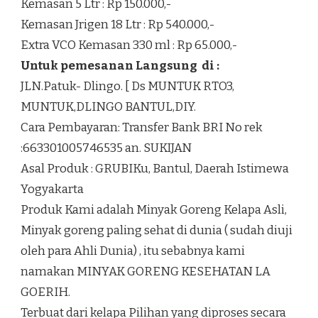
Kemasan 5 Ltr : Rp 150.000,-
Kemasan Jrigen 18 Ltr : Rp 540.000,-
Extra VCO Kemasan 330 ml : Rp 65.000,-
Untuk pemesanan Langsung di :
JLN.Patuk- Dlingo. [ Ds MUNTUK RTO3,
MUNTUK,DLINGO BANTUL,DIY.
Cara Pembayaran: Transfer Bank BRI No rek
:663301005746535 an. SUKIJAN
Asal Produk : GRUBIKu, Bantul, Daerah Istimewa
Yogyakarta
Produk Kami adalah Minyak Goreng Kelapa Asli,
Minyak goreng paling sehat di dunia ( sudah diuji
oleh para Ahli Dunia) , itu sebabnya kami
namakan MINYAK GORENG KESEHATAN LA
GOERIH.
Terbuat dari kelapa Pilihan yang diproses secara