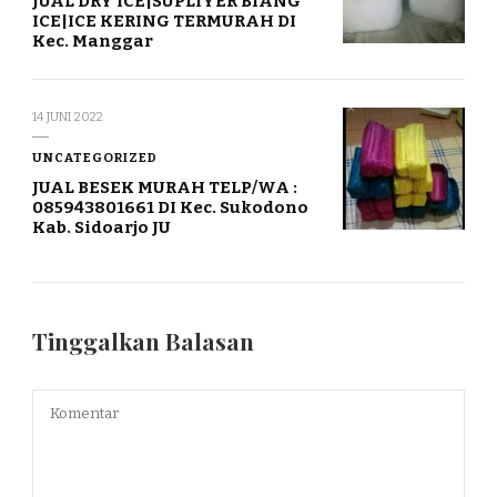
JUAL DRY ICE|SUPLIYER BIANG
ICE|ICE KERING TERMURAH DI
Kec. Manggar
14 JUNI 2022
UNCATEGORIZED
JUAL BESEK MURAH TELP/WA :
085943801661 DI Kec. Sukodono
Kab. Sidoarjo JU
Tinggalkan Balasan