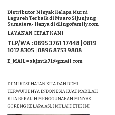
DISTRIBUTOR
MINYAK
KELAPA
Distributor Minyak Kelapa Murni
MURNI
Lagureh Terbaik di Muaro Sijunjung
LAGUREH
Sumatera- Hanya di dlingofamily.com
TERBAIK
DI
LAYANAN CEPAT KAMI
MUARO
SIJUNJUNG
TLP/WA : 0895 3761 17448 | 0819
SUMATERA
1012 8305 | 0896 8753 9808
E_MAIL =
skjmtk71@gmail.com
DEMI KESEHATAN KITA DAN DEMI
TERWUJUDNYA INDONESIA KUAT MARILAH
KITA BERALIH MENGGUNAKAN MINYAK
GORENG KELAPA ASLI MULAI DETIK INI