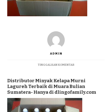
ADMIN
PADA
TINGGALKAN KOMENTAR
DISTRIBUTOR
MINYAK
KELAPA
Distributor Minyak Kelapa Murni
MURNI
Lagureh Terbaik di Muara Bulian
LAGUREH
Sumatera- Hanya di dlingofamily.com
TERBAIK
DI
MUARA
BULIAN
SUMATERA