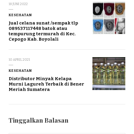
18 JUNI 2022
KESEHATAN
Jual celana sunat /sempak tlp
089537117448 batok atau
tempurung termurah di Kec.
Cepogo Kab. Boyolali
10 APRIL 2021
KESEHATAN
Distributor Minyak Kelapa
Murni Lagureh Terbaik di Bener
Meriah Sumatera
Tinggalkan Balasan