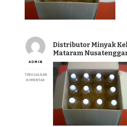
Distributor Minyak Ke
Mataram Nusatenggara
ADMIN
TINGGALKAN
PADA
KOMENTAR
DISTRIBUTOR
MINYAK
KELAPA
MURNI
LAGUREH
TERBAIK
DI
MATARAM