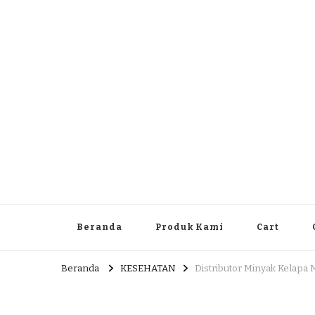
Dlingo Family
Pemasar Dan Produsen Produk Rakyat Dlingo Bantul Yog
Beranda
Produk Kami
Cart
Beranda
KESEHATAN
Distributor Minyak Kelapa