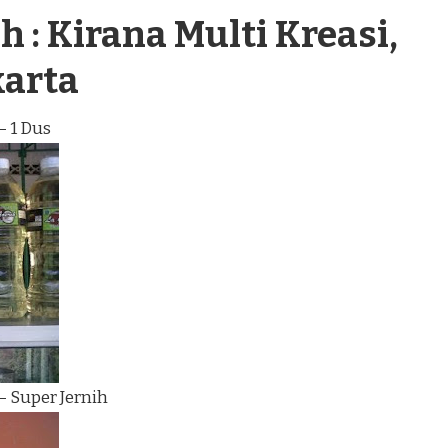
 : Kirana Multi Kreasi,
karta
– 1 Dus
– Super Jernih