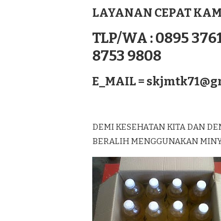
NUSATENGGARA
LAYANAN CEPAT KAM
TLP/WA : 0895 3761
8753 9808
E_MAIL =
skjmtk71@g
DEMI KESEHATAN KITA DAN DE
BERALIH MENGGUNAKAN MINYAK