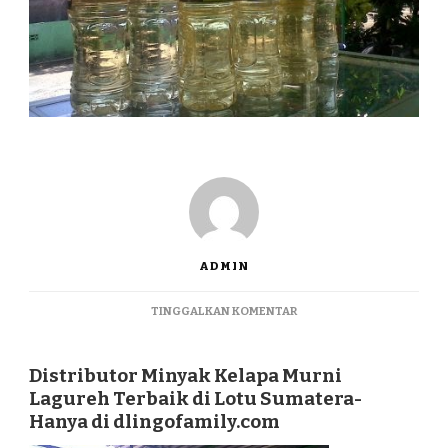
ADMIN
PADA
TINGGALKAN KOMENTAR
DISTRIBUTOR
MINYAK
KELAPA
Distributor Minyak Kelapa Murni
MURNI
Lagureh Terbaik di Lotu Sumatera-
LAGUREH
Hanya di dlingofamily.com
TERBAIK
DI