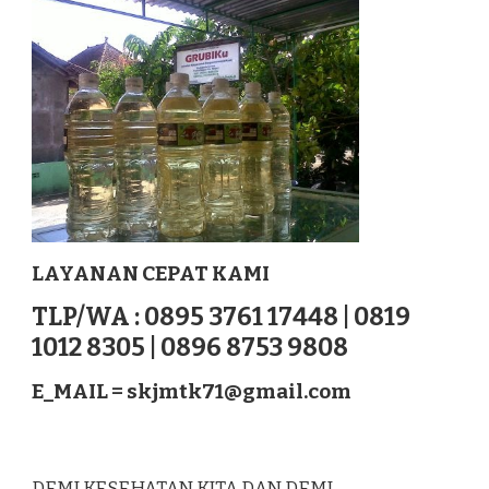
LOTU
SUMATERA
LAYANAN CEPAT KAMI
TLP/WA : 0895 3761 17448 | 0819
1012 8305 | 0896 8753 9808
E_MAIL =
skjmtk71@gmail.com
DEMI KESEHATAN KITA DAN DEMI