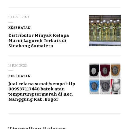
10 APRIL 2021
KESEHATAN
Distributor Minyak Kelapa
Murni Lagureh Terbaik di
Sinabang Sumatera
18 JUNI 2022
KESEHATAN
Jual celana sunat /sempak tlp
089537117448 batok atau
tempurung termurah di Kec.
Nanggung Kab. Bogor
Tinggalkan Balasan