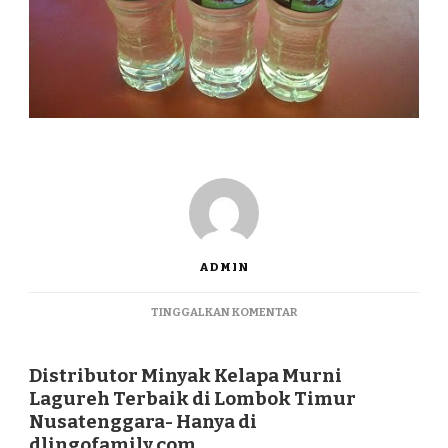
ADMIN
PADA
TINGGALKAN KOMENTAR
DISTRIBUTOR
MINYAK
KELAPA
Distributor Minyak Kelapa Murni
MURNI
Lagureh Terbaik di Lombok Timur
LAGUREH
Nusatenggara- Hanya di
TERBAIK
dlingofamily.com
DI