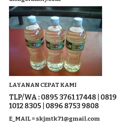
LOMBOK
TIMUR
NUSATENGGARA
LAYANAN CEPAT KAMI
TLP/WA : 0895 3761 17448 | 0819
1012 8305 | 0896 8753 9808
E_MAIL =
skjmtk71@gmail.com