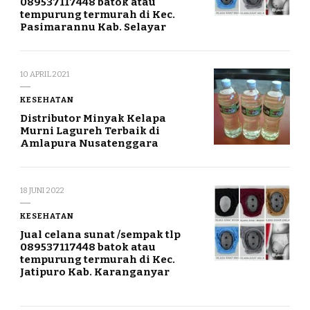
089537117448 batok atau
tempurung termurah di Kec.
Pasimarannu Kab. Selayar
10 APRIL 2021
KESEHATAN
Distributor Minyak Kelapa
Murni Lagureh Terbaik di
Amlapura Nusatenggara
18 JUNI 2022
KESEHATAN
Jual celana sunat /sempak tlp
089537117448 batok atau
tempurung termurah di Kec.
Jatipuro Kab. Karanganyar