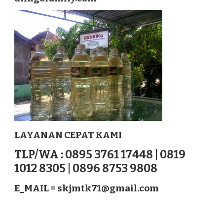
LOMBOK
TIMUR
NUSATENGGARA
LAYANAN CEPAT KAMI
TLP/WA : 0895 3761 17448 | 0819
1012 8305 | 0896 8753 9808
E_MAIL =
skjmtk71@gmail.com