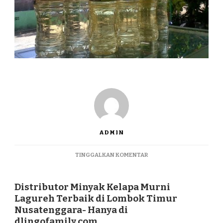
ADMIN
PADA
TINGGALKAN KOMENTAR
DISTRIBUTOR
MINYAK
KELAPA
Distributor Minyak Kelapa Murni
MURNI
Lagureh Terbaik di Lombok Timur
LAGUREH
Nusatenggara- Hanya di
TERBAIK
dlingofamily.com
DI