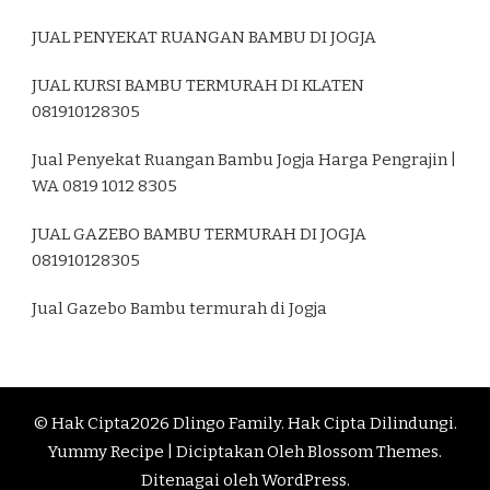
JUAL PENYEKAT RUANGAN BAMBU DI JOGJA
JUAL KURSI BAMBU TERMURAH DI KLATEN
081910128305
Jual Penyekat Ruangan Bambu Jogja Harga Pengrajin |
WA 0819 1012 8305
JUAL GAZEBO BAMBU TERMURAH DI JOGJA
081910128305
Jual Gazebo Bambu termurah di Jogja
© Hak Cipta2026
Dlingo Family
. Hak Cipta Dilindungi.
Yummy Recipe | Diciptakan Oleh
Blossom Themes
.
Ditenagai oleh
WordPress
.