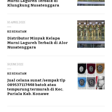
Murni Lagureh Terbaik di
Klungkung Nusatenggara
10 APRIL 2021
KESEHATAN
Distributor Minyak Kelapa
Murni Lagureh Terbaik di Alor
Nusatenggara
18 JUNI 2022
KESEHATAN
Jual celana sunat /sempak tlp
089537117448 batok atau
tempurung termurah di Kec.
Puriala Kab. Konawe