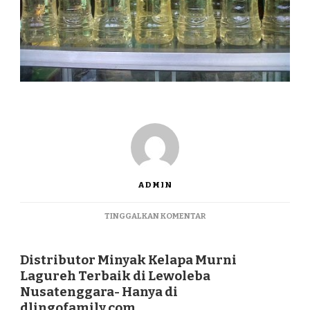
ADMIN
PADA
TINGGALKAN KOMENTAR
DISTRIBUTOR
MINYAK
KELAPA
Distributor Minyak Kelapa Murni
MURNI
Lagureh Terbaik di Lewoleba
LAGUREH
Nusatenggara- Hanya di
TERBAIK
dlingofamily.com
DI