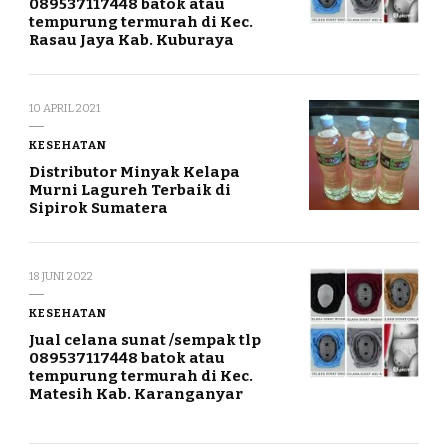
089537117448 batok atau
tempurung termurah di Kec.
Rasau Jaya Kab. Kuburaya
10 APRIL 2021
KESEHATAN
Distributor Minyak Kelapa
Murni Lagureh Terbaik di
Sipirok Sumatera
18 JUNI 2022
KESEHATAN
Jual celana sunat /sempak tlp
089537117448 batok atau
tempurung termurah di Kec.
Matesih Kab. Karanganyar