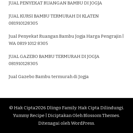
JUAL PENYEKAT RUANGAN BAMBU DI JOGJA
JUAL KURSI BAMBU TERMURAH DI KLATEN
081910128305
Jual Penyekat Ruangan Bambu Jogja Harga Pengrajin |
WA 0819 1012 8305
JUAL GAZEBO BAMBU TERMURAH DI JOGJA
081910128305
Jual Gazebo Bambu termurah di Jogja
© Hak Cipta2026
Dlingo Family
. Hak Cipta Dilindungi.
Yummy Recipe | Diciptakan Oleh
Blossom Themes
.
Ditenagai oleh
WordPress
.