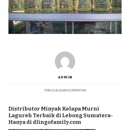
ADMIN
PADA
TINGGALKAN KOMENTAR
DISTRIBUTOR
MINYAK
KELAPA
Distributor Minyak Kelapa Murni
MURNI
Lagureh Terbaik di Lebong Sumatera-
LAGUREH
Hanya di dlingofamily.com
TERBAIK
DI