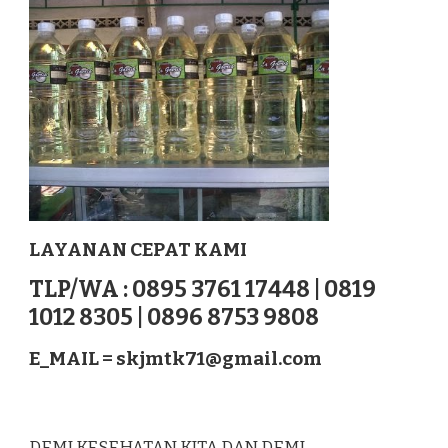
LEBONG
SUMATERA
LAYANAN CEPAT KAMI
TLP/WA : 0895 3761 17448 | 0819
1012 8305 | 0896 8753 9808
E_MAIL =
skjmtk71@gmail.com
DEMI KESEHATAN KITA DAN DEMI