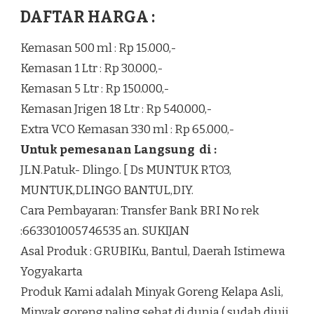
DAFTAR HARGA :
Kemasan 500 ml : Rp 15.000,-
Kemasan 1 Ltr : Rp 30.000,-
Kemasan 5 Ltr : Rp 150.000,-
Kemasan Jrigen 18 Ltr : Rp 540.000,-
Extra VCO Kemasan 330 ml : Rp 65.000,-
Untuk pemesanan Langsung di :
JLN.Patuk- Dlingo. [ Ds MUNTUK RTO3,
MUNTUK,DLINGO BANTUL,DIY.
Cara Pembayaran: Transfer Bank BRI No rek
:663301005746535 an. SUKIJAN
Asal Produk : GRUBIKu, Bantul, Daerah Istimewa
Yogyakarta
Produk Kami adalah Minyak Goreng Kelapa Asli,
Minyak goreng paling sehat di dunia ( sudah diuji