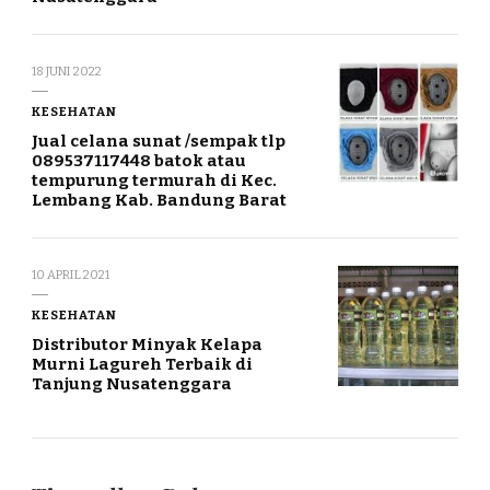
18 JUNI 2022
KESEHATAN
Jual celana sunat /sempak tlp
089537117448 batok atau
tempurung termurah di Kec.
Lembang Kab. Bandung Barat
10 APRIL 2021
KESEHATAN
Distributor Minyak Kelapa
Murni Lagureh Terbaik di
Tanjung Nusatenggara