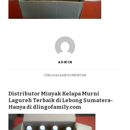
ADMIN
PADA
TINGGALKAN KOMENTAR
DISTRIBUTOR
MINYAK
KELAPA
Distributor Minyak Kelapa Murni
MURNI
Lagureh Terbaik di Lebong Sumatera-
LAGUREH
Hanya di dlingofamily.com
TERBAIK
DI
LEBONG
SUMATERA