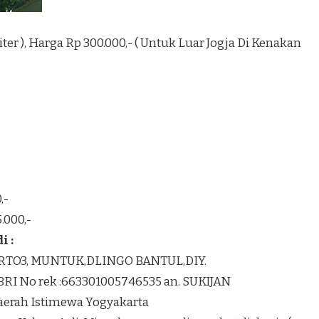
1 Liter ), Harga Rp 300.000,- ( Untuk Luar Jogja Di Kenakan
,-
.000,-
 :
K RTO3, MUNTUK,DLINGO BANTUL,DIY.
BRI No rek :663301005746535 an. SUKIJAN
Daerah Istimewa Yogyakarta