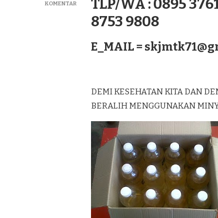
TLP/WA : 0895 3761
PADA
KOMENTAR
DISTRIBUTOR
8753 9808
MINYAK
KELAPA
MURNI
E_MAIL =
skjmtk71@g
LAGUREH
TERBAIK
DI
LAMPUNG
UTARA
DEMI KESEHATAN KITA DAN DE
SUMATERA
BERALIH MENGGUNAKAN MINYAK