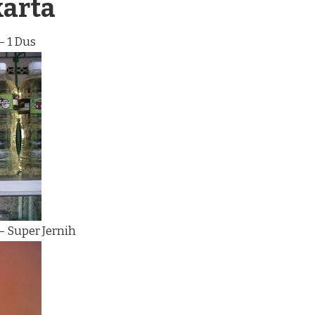
karta
– 1 Dus
– Super Jernih