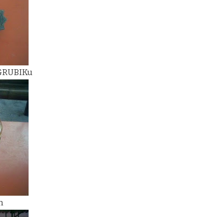
 GRUBIKu
h