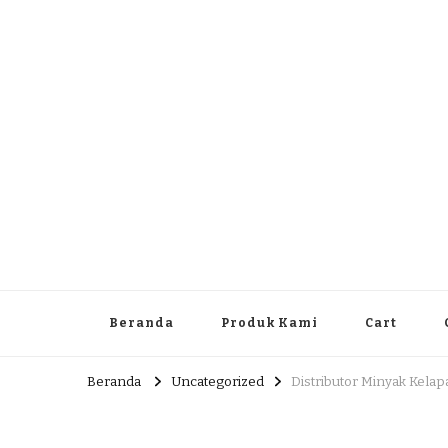
Dlingo Family
Pemasar Dan Produsen Produk Rakyat Dlingo Bantul Yog
Beranda
Produk Kami
Cart
Beranda
Uncategorized
Distributor Minyak Kela