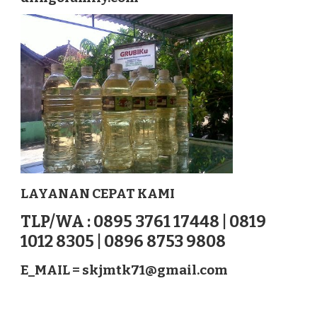
LABUAN
BAJO
NUSATENGGARA
LAYANAN CEPAT KAMI
TLP/WA : 0895 3761 17448 | 0819
1012 8305 | 0896 8753 9808
E_MAIL =
skjmtk71@gmail.com