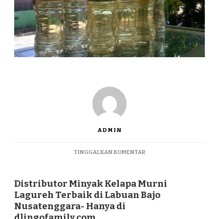
ADMIN
PADA
TINGGALKAN KOMENTAR
DISTRIBUTOR
MINYAK
KELAPA
Distributor Minyak Kelapa Murni
MURNI
Lagureh Terbaik di Labuan Bajo
LAGUREH
Nusatenggara- Hanya di
TERBAIK
dlingofamily.com
DI