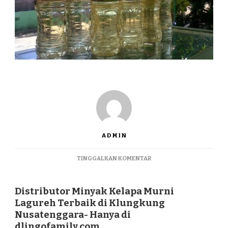
ADMIN
PADA
TINGGALKAN KOMENTAR
DISTRIBUTOR
MINYAK
KELAPA
Distributor Minyak Kelapa Murni
MURNI
Lagureh Terbaik di Klungkung
LAGUREH
Nusatenggara- Hanya di
TERBAIK
dlingofamily.com
DI