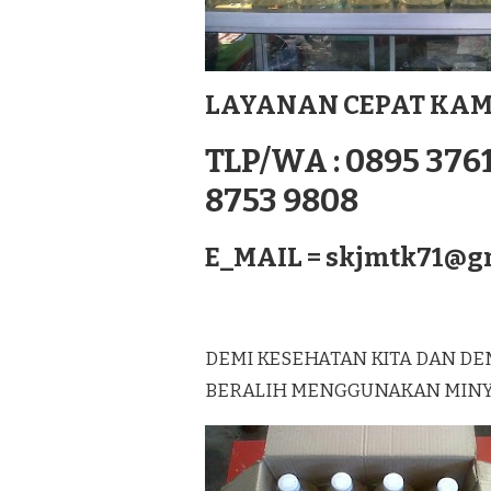
TERBAIK
DI
KEPULAUAN
ANAMBAS
LAYANAN CEPAT KAM
SUMATERA
TLP/WA : 0895 3761
8753 9808
E_MAIL =
skjmtk71@g
DEMI KESEHATAN KITA DAN DE
BERALIH MENGGUNAKAN MINYAK