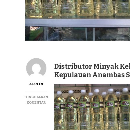
Distributor Minyak Ke
Kepulauan Anambas Su
ADMIN
TINGGALKAN
PADA
KOMENTAR
DISTRIBUTOR
MINYAK
KELAPA
MURNI
LAGUREH