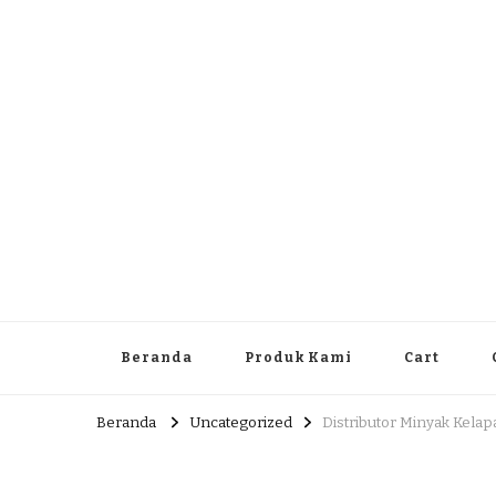
Dlingo Family
Pemasar Dan Produsen Produk Rakyat Dlingo Bantul Yog
Beranda
Produk Kami
Cart
Beranda
Uncategorized
Distributor Minyak Kela