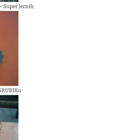
– Super Jernih
 GRUBIKu