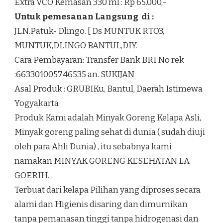
Extra VCO Kemasan 330 ml : Rp 65.000,-
Untuk pemesanan Langsung di :
JLN.Patuk- Dlingo. [ Ds MUNTUK RTO3,
MUNTUK,DLINGO BANTUL,DIY.
Cara Pembayaran: Transfer Bank BRI No rek
:663301005746535 an. SUKIJAN
Asal Produk : GRUBIKu, Bantul, Daerah Istimewa
Yogyakarta
Produk Kami adalah Minyak Goreng Kelapa Asli,
Minyak goreng paling sehat di dunia ( sudah diuji
oleh para Ahli Dunia) , itu sebabnya kami
namakan MINYAK GORENG KESEHATAN LA
GOERIH.
Terbuat dari kelapa Pilihan yang diproses secara
alami dan Higienis disaring dan dimurnikan
tanpa pemanasan tinggi tanpa hidrogenasi dan