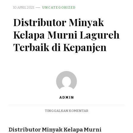
10 APRIL 2021
UNCATEGORIZED
Distributor Minyak
Kelapa Murni Lagureh
Terbaik di Kepanjen
ADMIN
PADA
TINGGALKAN KOMENTAR
DISTRIBUTOR
MINYAK
KELAPA
Distributor Minyak Kelapa Murni
MURNI