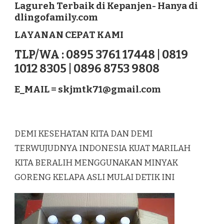
Lagureh Terbaik di Kepanjen- Hanya di
LAGUREH
dlingofamily.com
TERBAIK
DI
LAYANAN CEPAT KAMI
KEPANJEN
TLP/WA : 0895 3761 17448 | 0819
1012 8305 | 0896 8753 9808
E_MAIL =
skjmtk71@gmail.com
DEMI KESEHATAN KITA DAN DEMI
TERWUJUDNYA INDONESIA KUAT MARILAH
KITA BERALIH MENGGUNAKAN MINYAK
GORENG KELAPA ASLI MULAI DETIK INI