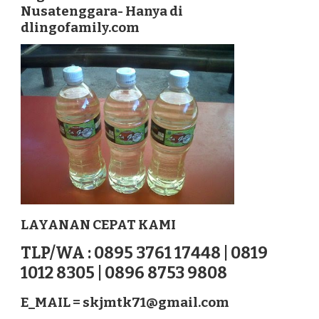
Nusatenggara- Hanya di
TERBAIK
dlingofamily.com
DI
KEFAMENANU
NUSATENGGARA
LAYANAN CEPAT KAMI
TLP/WA : 0895 3761 17448 | 0819
1012 8305 | 0896 8753 9808
E_MAIL =
skjmtk71@gmail.com