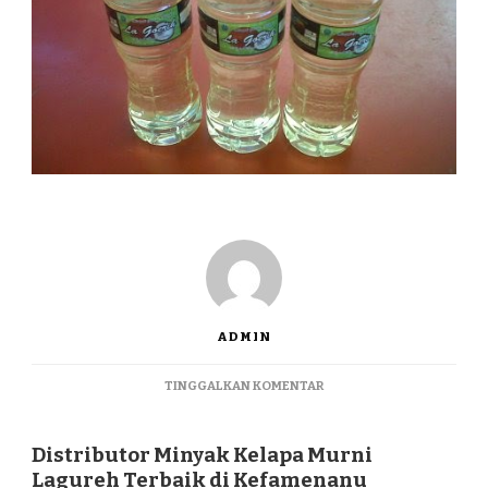
ADMIN
PADA
TINGGALKAN KOMENTAR
DISTRIBUTOR
MINYAK
KELAPA
Distributor Minyak Kelapa Murni
MURNI
Lagureh Terbaik di Kefamenanu
LAGUREH