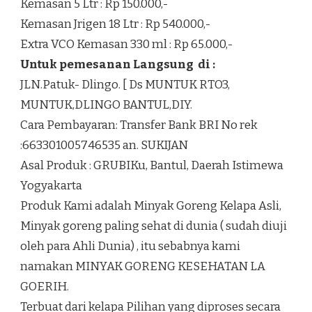
Kemasan 5 Ltr : Rp 150.000,-
Kemasan Jrigen 18 Ltr : Rp 540.000,-
Extra VCO Kemasan 330 ml : Rp 65.000,-
Untuk pemesanan Langsung di :
JLN.Patuk- Dlingo. [ Ds MUNTUK RTO3,
MUNTUK,DLINGO BANTUL,DIY.
Cara Pembayaran: Transfer Bank BRI No rek
:663301005746535 an. SUKIJAN
Asal Produk : GRUBIKu, Bantul, Daerah Istimewa
Yogyakarta
Produk Kami adalah Minyak Goreng Kelapa Asli,
Minyak goreng paling sehat di dunia ( sudah diuji
oleh para Ahli Dunia) , itu sebabnya kami
namakan MINYAK GORENG KESEHATAN LA
GOERIH.
Terbuat dari kelapa Pilihan yang diproses secara