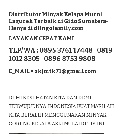
DISTRIBUTOR
MINYAK
KELAPA
Distributor Minyak Kelapa Murni
MURNI
Lagureh Terbaik di Gido Sumatera-
LAGUREH
Hanya di dlingofamily.com
TERBAIK
DI
LAYANAN CEPAT KAMI
GIDO
SUMATERA
TLP/WA : 0895 3761 17448 | 0819
1012 8305 | 0896 8753 9808
E_MAIL =
skjmtk71@gmail.com
DEMI KESEHATAN KITA DAN DEMI
TERWUJUDNYA INDONESIA KUAT MARILAH
KITA BERALIH MENGGUNAKAN MINYAK
GORENG KELAPA ASLI MULAI DETIK INI