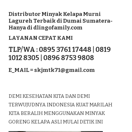
DISTRIBUTOR
MINYAK
KELAPA
Distributor Minyak Kelapa Murni
MURNI
Lagureh Terbaik di Dumai Sumatera-
LAGUREH
Hanya di dlingofamily.com
TERBAIK
DI
LAYANAN CEPAT KAMI
DUMAI
SUMATERA
TLP/WA : 0895 3761 17448 | 0819
1012 8305 | 0896 8753 9808
E_MAIL =
skjmtk71@gmail.com
DEMI KESEHATAN KITA DAN DEMI
TERWUJUDNYA INDONESIA KUAT MARILAH
KITA BERALIH MENGGUNAKAN MINYAK
GORENG KELAPA ASLI MULAI DETIK INI