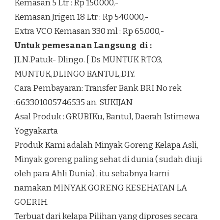
Kemasan 5 Ltr : Rp 150.000,-
Kemasan Jrigen 18 Ltr : Rp 540.000,-
Extra VCO Kemasan 330 ml : Rp 65.000,-
Untuk pemesanan Langsung di :
JLN.Patuk- Dlingo. [ Ds MUNTUK RTO3,
MUNTUK,DLINGO BANTUL,DIY.
Cara Pembayaran: Transfer Bank BRI No rek
:663301005746535 an. SUKIJAN
Asal Produk : GRUBIKu, Bantul, Daerah Istimewa
Yogyakarta
Produk Kami adalah Minyak Goreng Kelapa Asli,
Minyak goreng paling sehat di dunia ( sudah diuji
oleh para Ahli Dunia) , itu sebabnya kami
namakan MINYAK GORENG KESEHATAN LA
GOERIH.
Terbuat dari kelapa Pilihan yang diproses secara