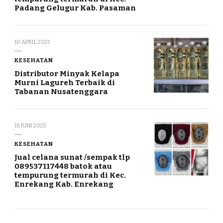
Padang Gelugur Kab. Pasaman
10 APRIL 2021
KESEHATAN
Distributor Minyak Kelapa
Murni Lagureh Terbaik di
Tabanan Nusatenggara
18 JUNI 2022
KESEHATAN
Jual celana sunat /sempak tlp
089537117448 batok atau
tempurung termurah di Kec.
Enrekang Kab. Enrekang