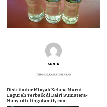
ADMIN
PADA
TINGGALKAN KOMENTAR
DISTRIBUTOR
MINYAK
KELAPA
Distributor Minyak Kelapa Murni
MURNI
Lagureh Terbaik di Dairi Sumatera-
LAGUREH
Hanya di dlingofamily.com
TERBAIK
DI