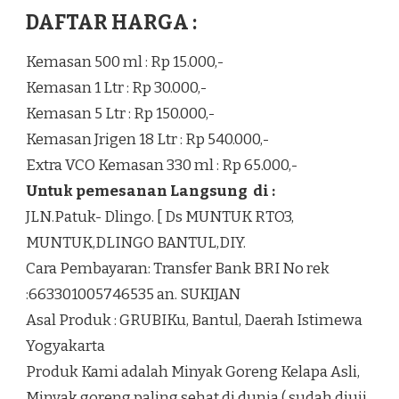
DAFTAR HARGA :
Kemasan 500 ml : Rp 15.000,-
Kemasan 1 Ltr : Rp 30.000,-
Kemasan 5 Ltr : Rp 150.000,-
Kemasan Jrigen 18 Ltr : Rp 540.000,-
Extra VCO Kemasan 330 ml : Rp 65.000,-
Untuk pemesanan Langsung di :
JLN.Patuk- Dlingo. [ Ds MUNTUK RTO3,
MUNTUK,DLINGO BANTUL,DIY.
Cara Pembayaran: Transfer Bank BRI No rek
:663301005746535 an. SUKIJAN
Asal Produk : GRUBIKu, Bantul, Daerah Istimewa
Yogyakarta
Produk Kami adalah Minyak Goreng Kelapa Asli,
Minyak goreng paling sehat di dunia ( sudah diuji