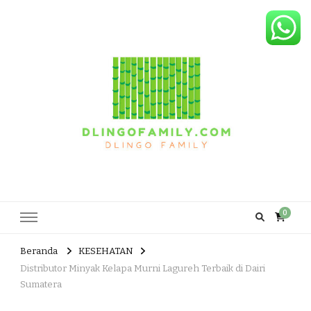
Dlingo Family
Pemasar Dan Produsen Produk Rakyat Dlingo Bantul Yogyakarta
0
Beranda
KESEHATAN
Distributor Minyak Kelapa Murni Lagureh Terbaik di Dairi
Sumatera