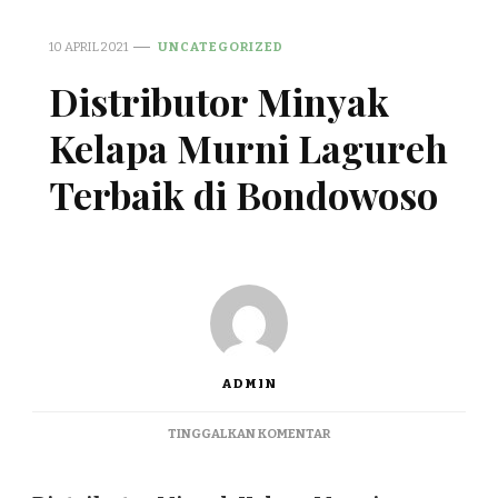
10 APRIL 2021
UNCATEGORIZED
Distributor Minyak
Kelapa Murni Lagureh
Terbaik di Bondowoso
ADMIN
PADA
TINGGALKAN KOMENTAR
DISTRIBUTOR
MINYAK
KELAPA