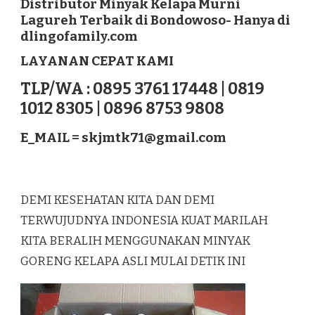
Distributor Minyak Kelapa Murni
MURNI
Lagureh Terbaik di Bondowoso- Hanya di
LAGUREH
dlingofamily.com
TERBAIK
DI
LAYANAN CEPAT KAMI
BONDOWOSO
TLP/WA : 0895 3761 17448 | 0819
1012 8305 | 0896 8753 9808
E_MAIL =
skjmtk71@gmail.com
DEMI KESEHATAN KITA DAN DEMI
TERWUJUDNYA INDONESIA KUAT MARILAH
KITA BERALIH MENGGUNAKAN MINYAK
GORENG KELAPA ASLI MULAI DETIK INI