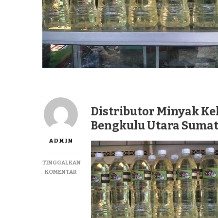
Distributor Minyak Ke
Bengkulu Utara Sumat
ADMIN
TINGGALKAN
PADA
KOMENTAR
DISTRIBUTOR
MINYAK
KELAPA
MURNI
LAGUREH