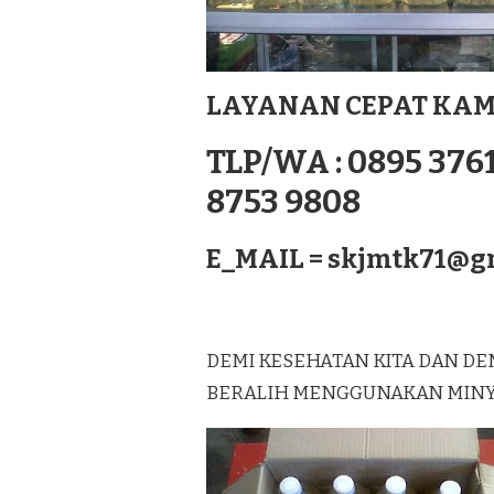
TERBAIK
DI
BENGKULU
UTARA
LAYANAN CEPAT KAM
SUMATERA
TLP/WA : 0895 3761
8753 9808
E_MAIL =
skjmtk71@g
DEMI KESEHATAN KITA DAN DE
BERALIH MENGGUNAKAN MINYAK