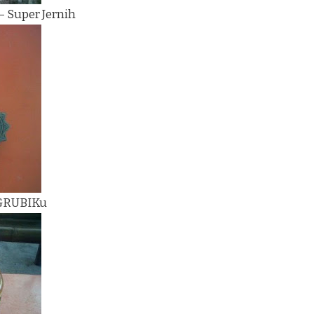
– Super Jernih
 GRUBIKu