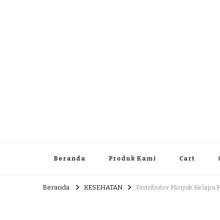
Dlingo Family
Pemasar Dan Produsen Produk Rakyat Dlingo Bantul Yog
Beranda
Produk Kami
Cart
Beranda
KESEHATAN
Distributor Minyak Kelapa 