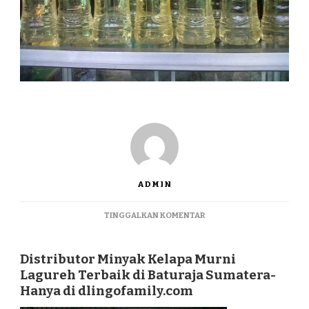
ADMIN
PADA
TINGGALKAN KOMENTAR
DISTRIBUTOR
MINYAK
KELAPA
Distributor Minyak Kelapa Murni
MURNI
Lagureh Terbaik di Baturaja Sumatera-
LAGUREH
Hanya di dlingofamily.com
TERBAIK
DI