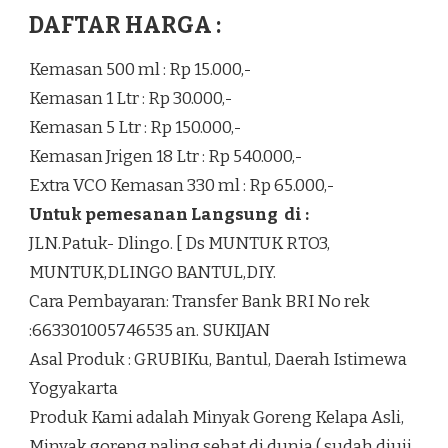
DAFTAR HARGA :
Kemasan 500 ml : Rp 15.000,-
Kemasan 1 Ltr : Rp 30.000,-
Kemasan 5 Ltr : Rp 150.000,-
Kemasan Jrigen 18 Ltr : Rp 540.000,-
Extra VCO Kemasan 330 ml : Rp 65.000,-
Untuk pemesanan Langsung di :
JLN.Patuk- Dlingo. [ Ds MUNTUK RTO3,
MUNTUK,DLINGO BANTUL,DIY.
Cara Pembayaran: Transfer Bank BRI No rek
:663301005746535 an. SUKIJAN
Asal Produk : GRUBIKu, Bantul, Daerah Istimewa
Yogyakarta
Produk Kami adalah Minyak Goreng Kelapa Asli,
Minyak goreng paling sehat di dunia ( sudah diuji