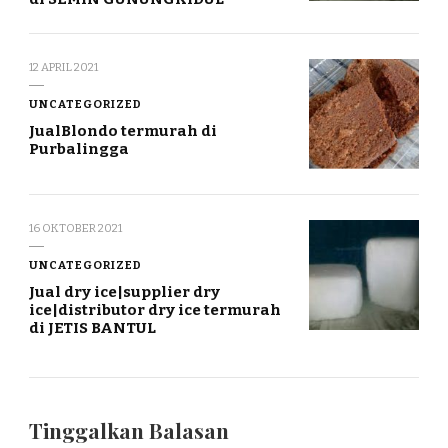
12 APRIL 2021
UNCATEGORIZED
JualBlondo termurah di
Purbalingga
16 OKTOBER 2021
UNCATEGORIZED
Jual dry ice|supplier dry
ice|distributor dry ice termurah
di JETIS BANTUL
Tinggalkan Balasan