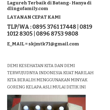
Lagureh Terbaik di Batang- Hanya di
LAGUREH
dlingofamily.com
TERBAIK
DI
LAYANAN CEPAT KAMI
BATANG
TLP/WA : 0895 3761 17448 | 0819
1012 8305 | 0896 8753 9808
E_MAIL =
skjmtk71@gmail.com
DEMI KESEHATAN KITA DAN DEMI
TERWUJUDNYA INDONESIA KUAT MARILAH
KITA BERALIH MENGGUNAKAN MINYAK
GORENG KELAPA ASLI MULAI DETIK INI