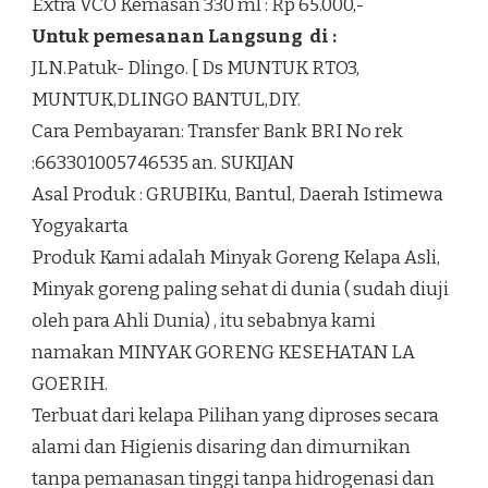
Extra VCO Kemasan 330 ml : Rp 65.000,-
Untuk pemesanan Langsung di :
JLN.Patuk- Dlingo. [ Ds MUNTUK RTO3,
MUNTUK,DLINGO BANTUL,DIY.
Cara Pembayaran: Transfer Bank BRI No rek
:663301005746535 an. SUKIJAN
Asal Produk : GRUBIKu, Bantul, Daerah Istimewa
Yogyakarta
Produk Kami adalah Minyak Goreng Kelapa Asli,
Minyak goreng paling sehat di dunia ( sudah diuji
oleh para Ahli Dunia) , itu sebabnya kami
namakan MINYAK GORENG KESEHATAN LA
GOERIH.
Terbuat dari kelapa Pilihan yang diproses secara
alami dan Higienis disaring dan dimurnikan
tanpa pemanasan tinggi tanpa hidrogenasi dan