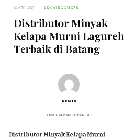
10 APRIL 2021
UNCATEGORIZED
Distributor Minyak
Kelapa Murni Lagureh
Terbaik di Batang
ADMIN
PADA
TINGGALKAN KOMENTAR
DISTRIBUTOR
MINYAK
KELAPA
Distributor Minyak Kelapa Murni
MURNI