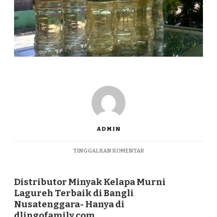
ADMIN
PADA
TINGGALKAN KOMENTAR
DISTRIBUTOR
MINYAK
KELAPA
Distributor Minyak Kelapa Murni
MURNI
Lagureh Terbaik di Bangli
LAGUREH
Nusatenggara- Hanya di
TERBAIK
dlingofamily.com
DI