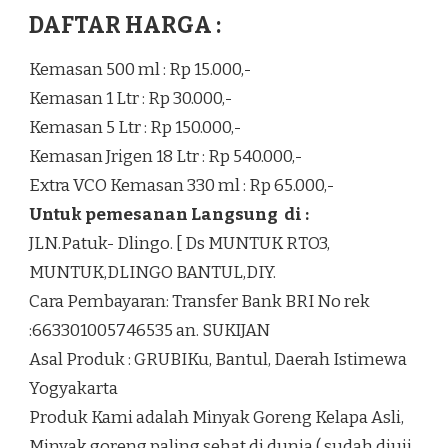
DAFTAR HARGA :
Kemasan 500 ml : Rp 15.000,-
Kemasan 1 Ltr : Rp 30.000,-
Kemasan 5 Ltr : Rp 150.000,-
Kemasan Jrigen 18 Ltr : Rp 540.000,-
Extra VCO Kemasan 330 ml : Rp 65.000,-
Untuk pemesanan Langsung di :
JLN.Patuk- Dlingo. [ Ds MUNTUK RTO3,
MUNTUK,DLINGO BANTUL,DIY.
Cara Pembayaran: Transfer Bank BRI No rek
:663301005746535 an. SUKIJAN
Asal Produk : GRUBIKu, Bantul, Daerah Istimewa
Yogyakarta
Produk Kami adalah Minyak Goreng Kelapa Asli,
Minyak goreng paling sehat di dunia ( sudah diuji