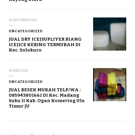
16 OKTOBER 2021
UNCATEGORIZED
JUAL DRY ICE|SUPLIYER BIANG
ICE|ICE KERING TERMURAH DI
Kec. Solokuro
14 JUNI 2022
UNCATEGORIZED
JUAL BESEK MURAH TELP/WA :
085943801661 DI Kec. Madang
Suku II Kab. Ogan Komering Ulu
Timur JU