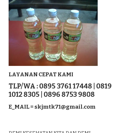
BANGKA
BARAT
SUMATERA
LAYANAN CEPAT KAMI
TLP/WA : 0895 3761 17448 | 0819
1012 8305 | 0896 8753 9808
E_MAIL =
skjmtk71@gmail.com