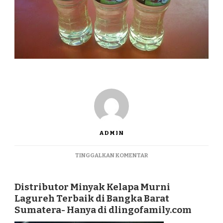
ADMIN
PADA
TINGGALKAN KOMENTAR
DISTRIBUTOR
MINYAK
KELAPA
Distributor Minyak Kelapa Murni
MURNI
Lagureh Terbaik di Bangka Barat
LAGUREH
Sumatera- Hanya di dlingofamily.com
TERBAIK
DI