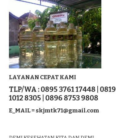
BANDA
ACEH
SUMATERA
LAYANAN CEPAT KAMI
TLP/WA : 0895 3761 17448 | 0819
1012 8305 | 0896 8753 9808
E_MAIL =
skjmtk71@gmail.com
DEMI KESEHATAN KITA DAN DEMI