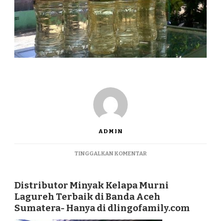
ADMIN
PADA
TINGGALKAN KOMENTAR
DISTRIBUTOR
MINYAK
KELAPA
Distributor Minyak Kelapa Murni
MURNI
Lagureh Terbaik di Banda Aceh
LAGUREH
Sumatera- Hanya di dlingofamily.com
TERBAIK
DI