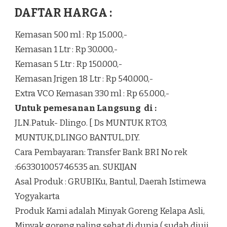
DAFTAR HARGA :
Kemasan 500 ml : Rp 15.000,-
Kemasan 1 Ltr : Rp 30.000,-
Kemasan 5 Ltr : Rp 150.000,-
Kemasan Jrigen 18 Ltr : Rp 540.000,-
Extra VCO Kemasan 330 ml : Rp 65.000,-
Untuk pemesanan Langsung di :
JLN.Patuk- Dlingo. [ Ds MUNTUK RTO3,
MUNTUK,DLINGO BANTUL,DIY.
Cara Pembayaran: Transfer Bank BRI No rek
:663301005746535 an. SUKIJAN
Asal Produk : GRUBIKu, Bantul, Daerah Istimewa
Yogyakarta
Produk Kami adalah Minyak Goreng Kelapa Asli,
Minyak goreng paling sehat di dunia ( sudah diuji