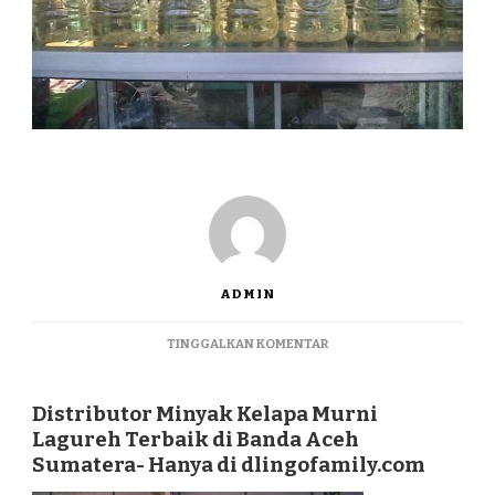
ADMIN
PADA
TINGGALKAN KOMENTAR
DISTRIBUTOR
MINYAK
KELAPA
Distributor Minyak Kelapa Murni
MURNI
Lagureh Terbaik di Banda Aceh
LAGUREH
Sumatera- Hanya di dlingofamily.com
TERBAIK
DI