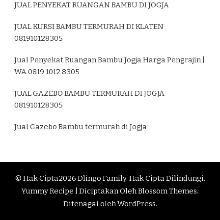
JUAL PENYEKAT RUANGAN BAMBU DI JOGJA
JUAL KURSI BAMBU TERMURAH DI KLATEN
081910128305
Jual Penyekat Ruangan Bambu Jogja Harga Pengrajin |
WA 0819 1012 8305
JUAL GAZEBO BAMBU TERMURAH DI JOGJA
081910128305
Jual Gazebo Bambu termurah di Jogja
© Hak Cipta2026
Dlingo Family
. Hak Cipta Dilindungi.
Yummy Recipe | Diciptakan Oleh
Blossom Themes
.
Ditenagai oleh
WordPress
.