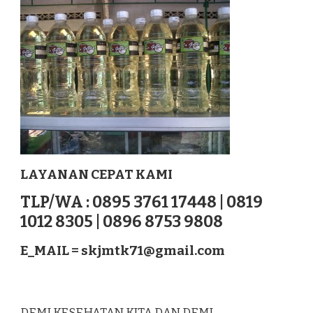
BANDA
ACEH
SUMATERA
LAYANAN CEPAT KAMI
TLP/WA : 0895 3761 17448 | 0819
1012 8305 | 0896 8753 9808
E_MAIL =
skjmtk71@gmail.com
DEMI KESEHATAN KITA DAN DEMI