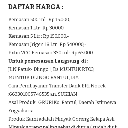
DAFTAR HARGA :
Kemasan 500 ml : Rp 15.000,-
Kemasan 1 Ltr : Rp 30.000,-
Kemasan 5 Ltr : Rp 150.000,-
Kemasan Jrigen 18 Ltr : Rp 540.000,-
Extra VCO Kemasan 330 ml : Rp 65.000,-
Untuk pemesanan Langsung di :
JLN.Patuk- Dlingo. [ Ds MUNTUK RTO3,
MUNTUK,DLINGO BANTUL,DIY.
Cara Pembayaran: Transfer Bank BRI No rek
:663301005746535 an. SUKIJAN
Asal Produk : GRUBIKu, Bantul, Daerah Istimewa
Yogyakarta
Produk Kami adalah Minyak Goreng Kelapa Asli,
Minyak goreng paling sehat di dunia ( sudah diuji