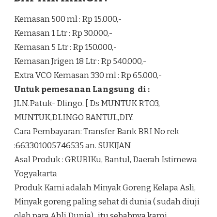
Kemasan 500 ml : Rp 15.000,-
Kemasan 1 Ltr : Rp 30.000,-
Kemasan 5 Ltr : Rp 150.000,-
Kemasan Jrigen 18 Ltr : Rp 540.000,-
Extra VCO Kemasan 330 ml : Rp 65.000,-
Untuk pemesanan Langsung di :
JLN.Patuk- Dlingo. [ Ds MUNTUK RTO3,
MUNTUK,DLINGO BANTUL,DIY.
Cara Pembayaran: Transfer Bank BRI No rek
:663301005746535 an. SUKIJAN
Asal Produk : GRUBIKu, Bantul, Daerah Istimewa
Yogyakarta
Produk Kami adalah Minyak Goreng Kelapa Asli,
Minyak goreng paling sehat di dunia ( sudah diuji
oleh para Ahli Dunia) , itu sebabnya kami