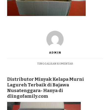
ADMIN
PADA
TINGGALKAN KOMENTAR
DISTRIBUTOR
MINYAK
KELAPA
Distributor Minyak Kelapa Murni
MURNI
Lagureh Terbaik di Bajawa
LAGUREH
Nusatenggara- Hanya di
TERBAIK
dlingofamily.com
DI
BAJAWA
NUSATENGGARA