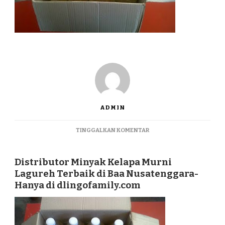
ADMIN
PADA
TINGGALKAN KOMENTAR
DISTRIBUTOR
MINYAK
KELAPA
Distributor Minyak Kelapa Murni
MURNI
Lagureh Terbaik di Baa Nusatenggara-
LAGUREH
Hanya di dlingofamily.com
TERBAIK
DI
BAA
NUSATENGGARA