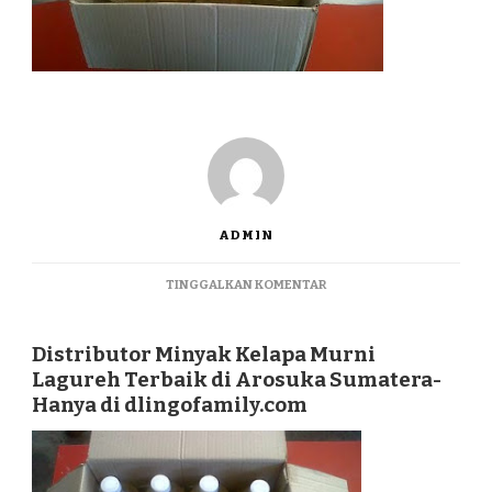
ADMIN
PADA
TINGGALKAN KOMENTAR
DISTRIBUTOR
MINYAK
KELAPA
Distributor Minyak Kelapa Murni
MURNI
Lagureh Terbaik di Arosuka Sumatera-
LAGUREH
Hanya di dlingofamily.com
TERBAIK
DI
AROSUKA
SUMATERA