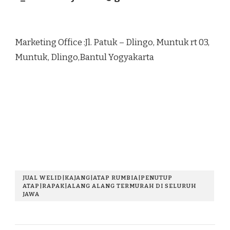
Marketing Office :Jl. Patuk – Dlingo, Muntuk rt 03,
Muntuk, Dlingo,Bantul Yogyakarta
JUAL WELID|KAJANG|ATAP RUMBIA|PENUTUP
ATAP|RAPAK|ALANG ALANG TERMURAH DI SELURUH
JAWA