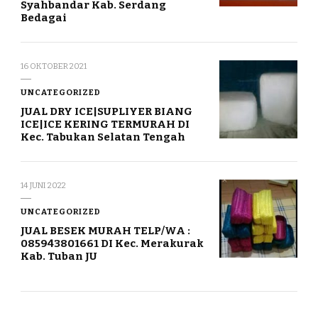
Syahbandar Kab. Serdang
Bedagai
16 OKTOBER 2021
UNCATEGORIZED
JUAL DRY ICE|SUPLIYER BIANG
ICE|ICE KERING TERMURAH DI
Kec. Tabukan Selatan Tengah
14 JUNI 2022
UNCATEGORIZED
JUAL BESEK MURAH TELP/WA :
085943801661 DI Kec. Merakurak
Kab. Tuban JU