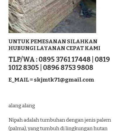
UNTUK PEMESANAN SILAHKAN
HUBUNGI LAYANAN CEPAT KAMI
TLP/WA : 0895 3761 17448 | 0819
1012 8305 | 0896 8753 9808
E_MAIL =
skjmtk71@gmail.com
alang alang
Nipah adalah tumbuhan dengan jenis palem
(palma), yang tumbuh di lingkungan hutan