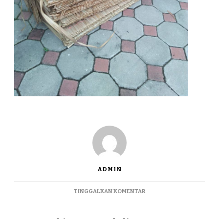
ADMIN
PADA
TINGGALKAN KOMENTAR
ATAP
RUMBIA
TERMURAH