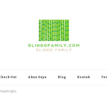
yakarta
Check Out
Akun Saya
Blog
Kontak
Te
 Majalengka