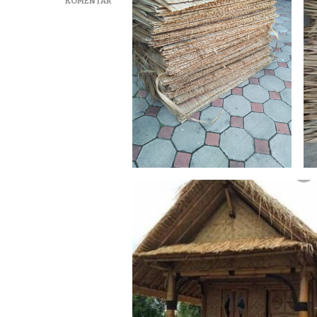
PADA
KOMENTAR
ALANG
ALANG
TERMURAH
DI
MAJALENGKA