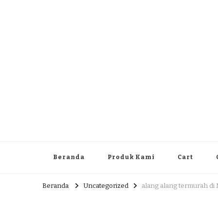
Dlingo Family
Pemasar Dan Produsen Produk Rakyat Dlingo Bantul Yog
Beranda
Produk Kami
Cart
Beranda
Uncategorized
alang alang termurah di