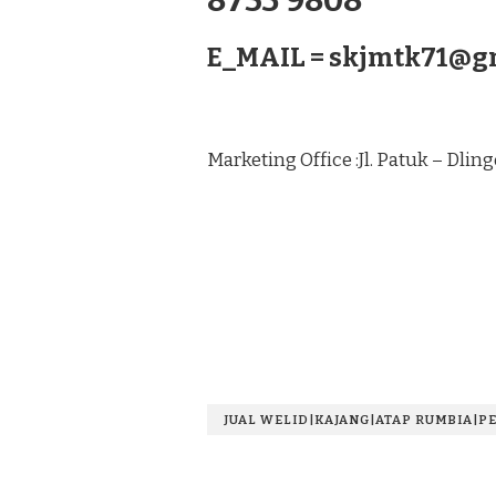
8753 9808
E_MAIL =
skjmtk71@g
Marketing Office :Jl. Patuk – Dli
JUAL WELID|KAJANG|ATAP RUMBIA|P