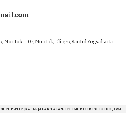
mail.com
ngo, Muntuk rt 03, Muntuk, Dlingo,Bantul Yogyakarta
ENUTUP ATAP|RAPAK|ALANG ALANG TERMURAH DI SELURUH JAWA