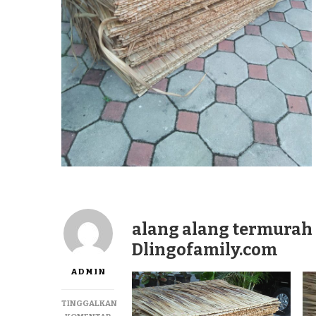
alang alang termurah 
Dlingofamily.com
ADMIN
TINGGALKAN