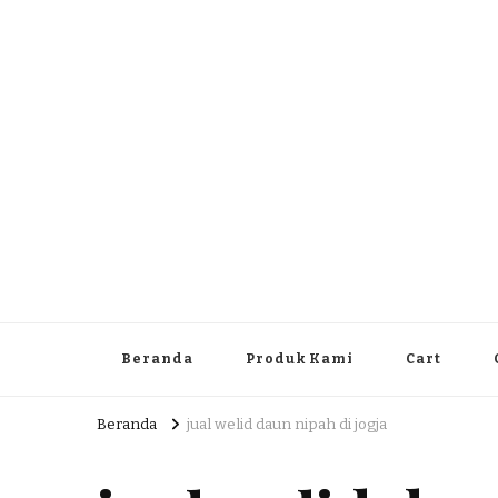
Dlingo Family
Pemasar Dan Produsen Produk Rakyat Dlingo Bantul Yog
Beranda
Produk Kami
Cart
Beranda
jual welid daun nipah di jogja