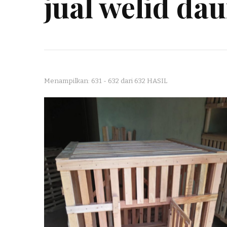
jual welid dau
Menampilkan: 631 - 632 dari 632 HASIL