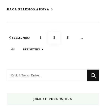
BACA SELENGKAPNYA
Paginasi
HALAMAN
HALAMAN
HALAMAN
1
2
3
…
SEBELUMNYA
pos
HALAMAN
44
BERIKUTNYA
Mencari
Sesuatu?
JUMLAH PENGUNJUNG